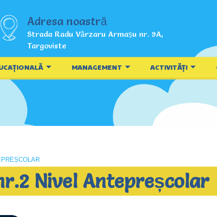
Adresa noastră
Strada Radu Vărzaru Armașu nr. 9A,
Targoviste
UCAȚIONALĂ
MANAGEMENT
ACTIVITĂȚI
TEPREȘCOLAR
r.2 Nivel Antepreșcolar