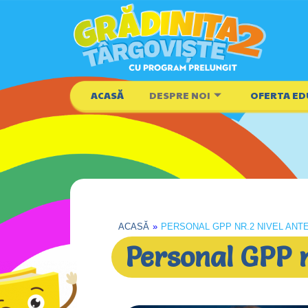
ACASĂ
DESPRE NOI
OFERTA ED
ACASĂ
»
PERSONAL GPP NR.2 NIVEL AN
Personal GPP n